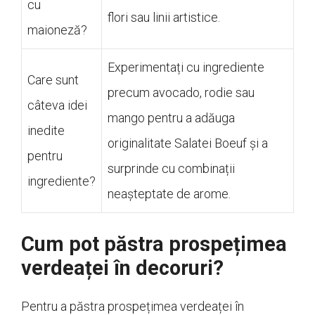
cu
flori sau linii artistice.
maioneză?
Experimentați cu ingrediente
Care sunt
precum avocado, rodie sau
câteva idei
mango pentru a adăuga
inedite
originalitate Salatei Boeuf și a
pentru
surprinde cu combinații
ingrediente?
neașteptate de arome.
Cum pot păstra prospețimea
verdeaței în decoruri?
Pentru a păstra prospețimea verdeaței în