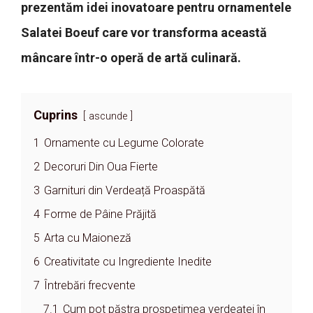
prezentăm idei inovatoare pentru ornamentele
Salatei Boeuf care vor transforma această
mâncare într-o operă de artă culinară.
Cuprins
ascunde
1
Ornamente cu Legume Colorate
2
Decoruri Din Oua Fierte
3
Garnituri din Verdeață Proaspătă
4
Forme de Pâine Prăjită
5
Arta cu Maioneză
6
Creativitate cu Ingrediente Inedite
7
Întrebări frecvente
7.1
Cum pot păstra prospețimea verdeaței în