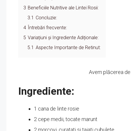
3
Beneficiile Nutritive ale Lintei Rosii:
3.1
Concluzie:
4
Întrebări frecvente:
5
Variațiuni și Ingrediente Adiționale:
5.1
Aspecte Importante de Retinut:
Avem plăcerea de a
Ingrediente:
1 cana de linte rosie
2 cepe medii, tocate marunt
2 morcovi, curatati si taiati cubulete