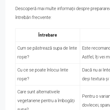
Descoperă mai multe informații despre prepararea și
întrebări frecvente:
Întrebare
Cum se păstrează supa de linte
Este recomanda
roșie?
Astfel, îți vei
Cu ce se poate înlocui linte
Dacă nu ai lint
roșie?
deși textura și
Care sunt alternativele
Pentru o vari
vegetariene pentru a îmbogăți
dovlecei, spana
supa?