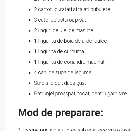
2 cartofi, curatati si taiati cubulete
3 catei de usturoi, pisati
2 linguri de ulei de masline
1 lingurita de boia de ardei dulce
1 lingurita de curcuma
1 lingurita de coriandru macinat
4 cani de supa de legume
Sare si piper, dupa gust
Patrunjel proaspat, tocat, pentru garnisire
Mod de preparare:
1. Incepe prin a clati lintea sub apa rece si a o lasa