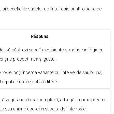
 beneficiile supelor de linte roșie printr-o serie de
Răspuns
t să păstrezi supa în recipiente ermetice în frigider.
 menține prospețimea și gustul.
e roșie, poți încerca variante cu linte verde sau brună,
 timpul de gătire pot să difere.
antă vegetarienă mai complexă, adaugă legume precum
c sau chiar ciuperci în supa ta de linte roșie.