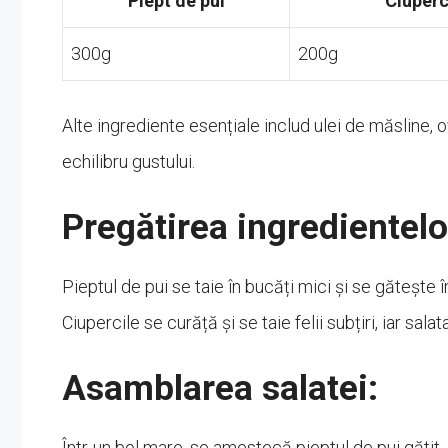
Piept de pui
Ciuperc
300g
200g
Alte ingrediente esențiale includ ulei de măsline, 
echilibru gustului.
Pregătirea ingredientelo
Pieptul de pui se taie în bucăți mici și se gătește î
Ciupercile se curăță și se taie felii subțiri, iar sal
Asamblarea salatei:
Într-un bol mare, se amestecă pieptul de pui gătit, 