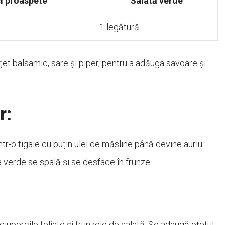
i proaspete
Salată verde
1 legătură
oțet balsamic, sare și piper, pentru a adăuga savoare și
r:
ntr-o tigaie cu puțin ulei de măsline până devine auriu.
ata verde se spală și se desface în frunze.
ciupercile feliate și frunzele de salată. Se adaugă oțetul