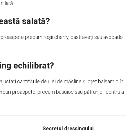
milară.
eastă salată?
 proaspete precum roșii cherry, castraveți sau avocado
ing echilibrat?
ajustați cantitățile de ulei de măsline și oțet balsamic în
ierburi proaspete, precum busuioc sau pătrunjel, pentru a
Secretul dressingului