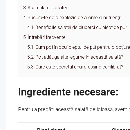
3
Asamblarea salatei:
4
Bucură-te de o explozie de arome și nutrienți:
4.1
Beneficiile salatei de ciuperci cu piept de pui:
5
Întrebări frecvente:
5.1
Cum pot înlocui pieptul de pui pentru o opțiu
5.2
Pot adăuga alte legume în această salată?
5.3
Care este secretul unui dressing echilibrat?
Ingrediente necesare:
Pentru a pregăti această salată delicioasă, avem 