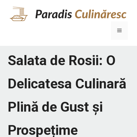
Sari
la
conținut
Meniu
Salata de Rosii: O
Delicatesa Culinară
Plină de Gust și
Prospețime