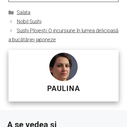
Categorii
Salata
Nobil Sushi
Sushi Ploiești: O incursiune în lumea delicioasă
a bucătăriei japoneze
PAULINA
A se vedea și