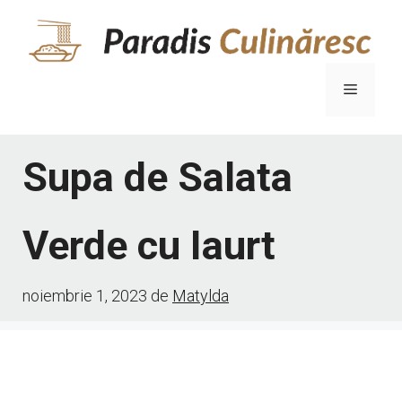
Sari
la
conținut
Meniu
Supa de Salata
Verde cu Iaurt
noiembrie 1, 2023
de
Matylda