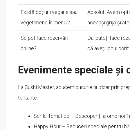
Există opțiuni vegane sau
Absolut! Avem opți
vegetariene în meniu?
aceeași grijă și ate
Se pot face rezervări
Da, puteți face reze
online?
că aveți locul dori
Evenimente speciale și 
La Sushi Master, aducem bucurie nu doar prin prepa
tentante:
Serile Tematice – Descoperiți arome noi î
Happy Hour – Reduceri speciale pentru băut