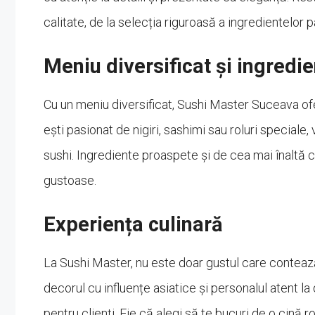
calitate, de la selecția riguroasă a ingredientelor
Meniu diversificat și ingred
Cu un meniu diversificat, Sushi Master Suceava ofer
ești pasionat de nigiri, sashimi sau roluri speciale
sushi. Ingrediente proaspete și de cea mai înaltă c
gustoase.
Experiența culinară
La Sushi Master, nu este doar gustul care contează,
decorul cu influențe asiatice și personalul atent la
pentru clienți. Fie că alegi să te bucuri de o cină 