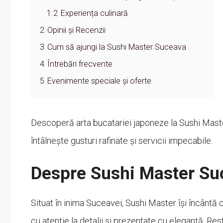
1.2
Experiența culinară
2
Opinii și Recenzii
3
Cum să ajungi la Sushi Master Suceava
4
Întrebări frecvente
5
Evenimente speciale și oferte
Descoperă arta bucatariei japoneze la Sushi Mast
întâlnește gusturi rafinate și servicii impecabile.
Despre Sushi Master Su
Situat în inima Suceavei, Sushi Master își încântă 
cu atenție la detalii și prezentate cu eleganță. Re