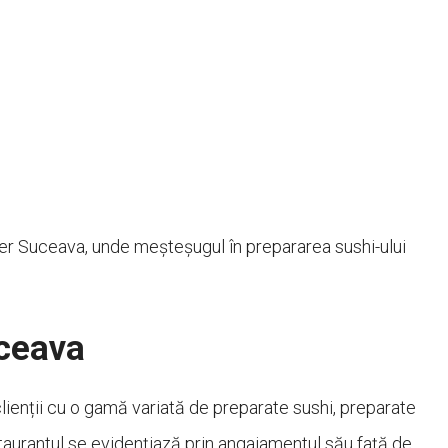
er Suceava, unde meșteșugul în prepararea sushi-ului
ceava
clienții cu o gamă variată de preparate sushi, preparate
staurantul se evidențiază prin angajamentul său față de