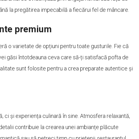
 până la pregătirea impecabilă a fiecărui fel de mâncare.
iente premium
ă o varietate de opțiuni pentru toate gusturile. Fie că
, vei găsi întotdeauna ceva care să-ți satisfacă pofta de
alitate sunt folosite pentru a crea preparate autentice și
 ci și experiența culinară în sine. Atmosfera relaxantă,
 detalii contribuie la crearea unei ambianțe plăcute
romantică sau să petreci timp cu prietenii, restaurantul