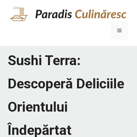
Sari
la
conținut
Meniu
Sushi Terra:
Descoperă Deliciile
Orientului
Îndepărtat