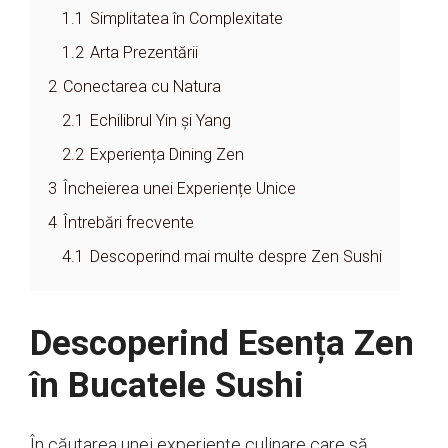
1.1
Simplitatea în Complexitate
1.2
Arta Prezentării
2
Conectarea cu Natura
2.1
Echilibrul Yin și Yang
2.2
Experiența Dining Zen
3
Încheierea unei Experiențe Unice
4
Întrebări frecvente
4.1
Descoperind mai multe despre Zen Sushi
Descoperind Esența Zen
în Bucatele Sushi
În căutarea unei experiențe culinare care să