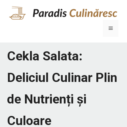
Sari
la
conținut
Meniu
Cekla Salata:
Deliciul Culinar Plin
de Nutrienți și
Culoare