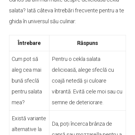
salata? Iată câteva întrebări frecvente pentru a te
ghida în universul său culinar:
Întrebare
Răspuns
Cum pot să
Pentru o cekla salata
aleg cea mai
delicioasă, alege sfeclă cu
bună sfeclă
coajă netedă și culoare
pentru salata
vibrantă. Evită cele moi sau cu
mea?
semne de deteriorare.
Există variante
Da, poți încerca brânza de
alternative la
capră sau mozzarella pentru a