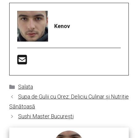
Kenov
Categorii
Salata
Supa de Gulii cu Orez: Deliciu Culinar și Nutriție
Sănătoasă
Sushi Master București