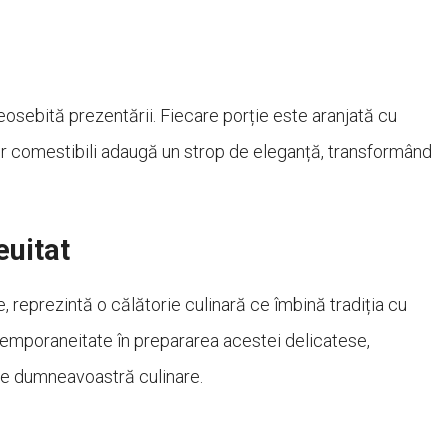
eosebită prezentării. Fiecare porție este aranjată cu
ur comestibili adaugă un strop de eleganță, transformând
euitat
, reprezintă o călătorie culinară ce îmbină tradiția cu
emporaneitate în prepararea acestei delicatese,
ile dumneavoastră culinare.