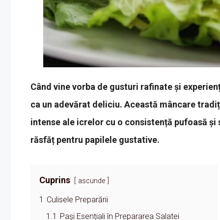
Când vine vorba de gusturi rafinate și experienț
ca un adevărat deliciu. Această mâncare trad
intense ale icrelor cu o consistență pufoasă ș
răsfăț pentru papilele gustative.
Cuprins
ascunde
1
Culisele Preparării
1.1
Pași Esențiali în Prepararea Salatei