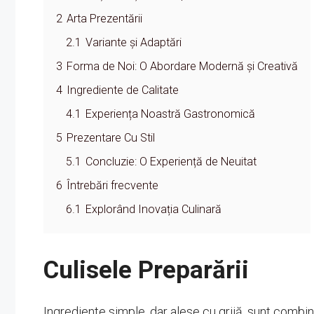
2
Arta Prezentării
2.1
Variante și Adaptări
3
Forma de Noi: O Abordare Modernă și Creativă
4
Ingrediente de Calitate
4.1
Experiența Noastră Gastronomică
5
Prezentare Cu Stil
5.1
Concluzie: O Experiență de Neuitat
6
Întrebări frecvente
6.1
Explorând Inovația Culinară
Culisele Preparării
Ingrediente simple, dar alese cu grijă, sunt combi