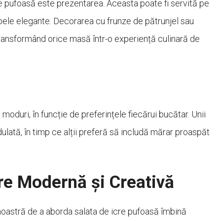
re pufoasă este prezentarea. Aceasta poate fi servită pe
apele elegante. Decorarea cu frunze de pătrunjel sau
ransformând orice masă într-o experiență culinară de
moduri, în funcție de preferințele fiecărui bucătar. Unii
lată, în timp ce alții preferă să includă mărar proaspăt
re Modernă și Creativă
noastră de a aborda salata de icre pufoasă îmbină