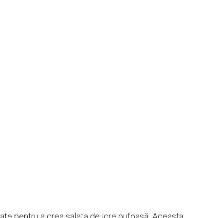
nate pentru a crea salata de icre pufoasă. Aceasta