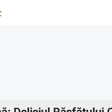
ă: Deliciul Răsfățului 