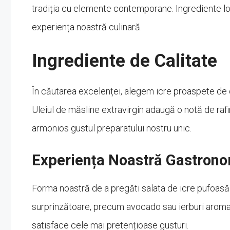
tradiția cu elemente contemporane. Ingrediente loc
experiența noastră culinară.
Ingrediente de Calitate
În căutarea excelenței, alegem icre proaspete de ce
Uleiul de măsline extravirgin adaugă o notă de ra
armonios gustul preparatului nostru unic.
Experiența Noastră Gastron
Forma noastră de a pregăti salata de icre pufoasă
surprinzătoare, precum avocado sau ierburi aromati
satisface cele mai pretențioase gusturi.