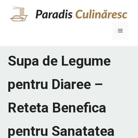
Sari
la
conținut
Meniu
Supa de Legume
pentru Diaree –
Reteta Benefica
pentru Sanatatea